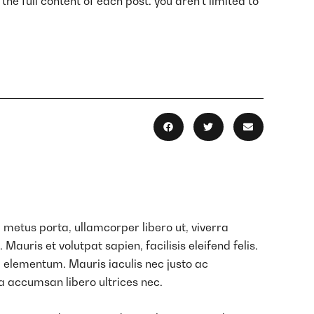
he full content of each post. you aren’t limited to
 metus porta, ullamcorper libero ut, viverra
auris et volutpat sapien, facilisis eleifend felis.
 elementum. Mauris iaculis nec justo ac
a accumsan libero ultrices nec.