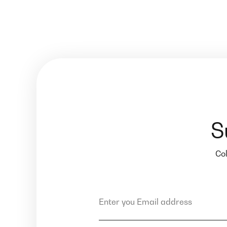
S
Col