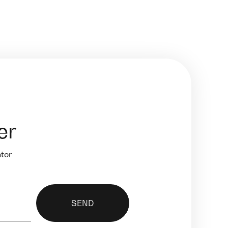
er
ntor
SEND