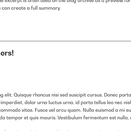
e excerpt is often used on the blog archive as a preview for t
ou can create a full summary
ers!
 elit. Quisque rhoncus nisi sed suscipit cursus. Donec porta
rdiet, dolor urna luctus urna, id porta tellus leo nec nisl. M
 commodo vitae. Fusce vel arcu quam. Nulla euismod a mi eu
da tempor et quis mauris. Vestibulum fermentum est nulla, 