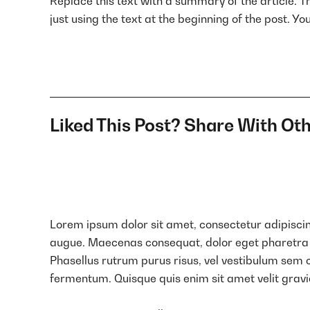
Replace this text with a summary of the article. Th
just using the text at the beginning of the post. Y
Liked This Post? Share With Oth
Lorem ipsum dolor sit amet, consectetur adipiscing
augue. Maecenas consequat, dolor eget pharetra impe
Phasellus rutrum purus risus, vel vestibulum sem
fermentum. Quisque quis enim sit amet velit gravi